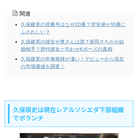
関連
久保建英の背番号はなぜ20番？堂安律が10番に
ふさわしい？
久保建英の彼女や奥さんは誰？新田さちかが結
婚相手？歴代彼女と匂わせKポーズの真相
久保建英の年俸推移が凄い！デビューから現在
の市場価値を調査！
久保瑛史は現在レアルソシエダ下部組織
でボランチ