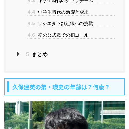
4.3
小学生時代のクラブチーム
4.4
中学生時代の活躍と成果
4.5
ソシエダ下部組織への挑戦
4.6
初の公式戦での初ゴール
5
まとめ
久保建英の弟・瑛史の年齢は？何歳？