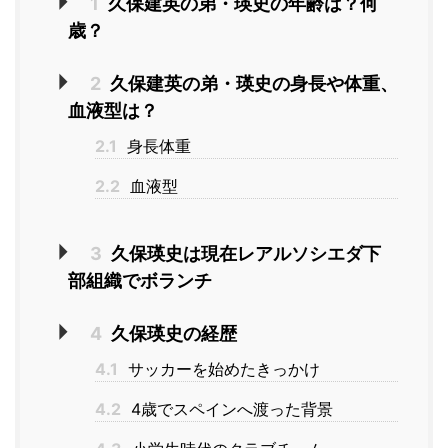
1
久保建英の弟・瑛史の年齢は？何
歳？
2
久保建英の弟・瑛史の身長や体重、
血液型は？
2.1
身長体重
2.2
血液型
3
久保瑛史は現在レアルソシエダ下
部組織でボランチ
4
久保瑛史の経歴
4.1
サッカーを始めたきっかけ
4.2
4歳でスペインへ渡った背景