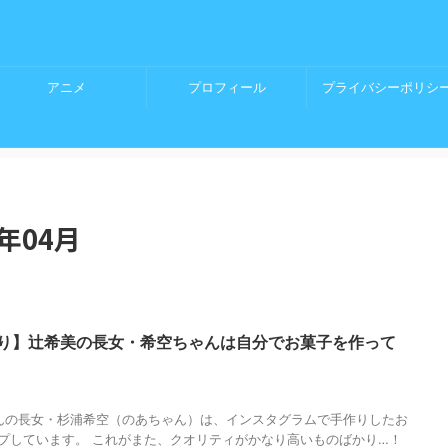
アニメ
プロフィール
プライバシーポリシ
年04月
り】辻希美の長女・希空ちゃんは自分でお菓子を作って
7
の長女・杉浦希空（のあちゃん）は、インスタグラムで手作りしたお
プしています。 これがまた、クオリティがかなり高いものばかり…！