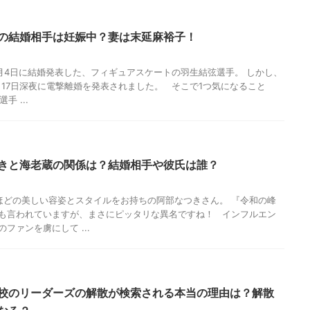
の結婚相手は妊娠中？妻は末延麻裕子！
7
8月4日に結婚発表した、フィギュアスケートの羽生結弦選手。 しかし、
11月17日深夜に電撃離婚を発表されました。 そこで1つ気になること
手 ...
きと海老蔵の関係は？結婚相手や彼氏は誰？
7
どの美しい容姿とスタイルをお持ちの阿部なつきさん。 『令和の峰
も言われていますが、まさにピッタリな異名ですね！ インフルエン
ファンを虜にして ...
校のリーダーズの解散が検索される本当の理由は？解散