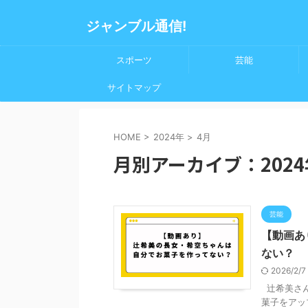
ジャンブル通信!
スポーツ
芸能
サイトマップ
HOME
>
2024年
>
4月
月別アーカイブ：2024
芸能
【動画あ
ない？
2026/2/
辻希美さん
菓子をアッ