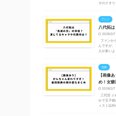
そのクオリテ
アニメ
八代拓は
2026/2/
ファンから
んですが、
人が多いよう
芸能
【画像あ
め！女癖
2026/2/
三代目 J 
かで王子様
ィスト以外に