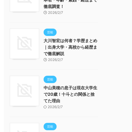
徹底調査！
2026/2/7
芸能
大川智宏は何者？学歴まとめ
｜出身大学・高校から経歴ま
で徹底解説
2026/2/7
芸能
中山美穂の息子は現在大学生
で20歳！十斗との関係と捨
てた理由
2026/2/7
芸能