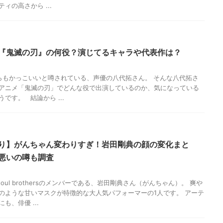
ィの高さから ...
『鬼滅の刃』の何役？演じてるキャラや代表作は？
7
もかっこいいと噂されている、声優の八代拓さん。 そんな八代拓さ
アニメ「鬼滅の刃」でどんな役で出演しているのか、気になっている
です。 結論から ...
り】がんちゃん変わりすぎ！岩田剛典の顔の変化まと
悪いの噂も調査
7
soul brothersのメンバーである、岩田剛典さん（がんちゃん）。 爽や
のような甘いマスクが特徴的な大人気パフォーマーの1人です。 アーテ
も、俳優 ...