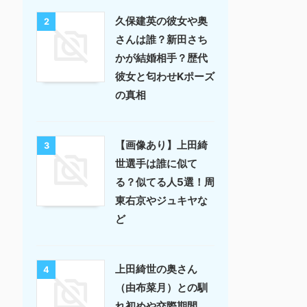
久保建英の彼女や奥
2
さんは誰？新田さち
かが結婚相手？歴代
彼女と匂わせKポーズ
の真相
【画像あり】上田綺
3
世選手は誰に似て
る？似てる人5選！周
東右京やジュキヤな
ど
上田綺世の奥さん
4
（由布菜月）との馴
れ初めや交際期間