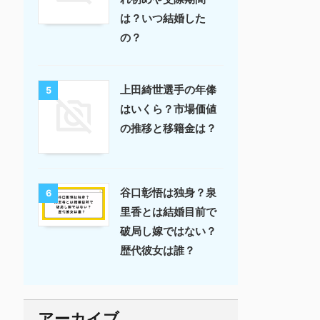
は？いつ結婚した
の？
上田綺世選手の年俸
5
はいくら？市場価値
の推移と移籍金は？
谷口彰悟は独身？泉
6
里香とは結婚目前で
破局し嫁ではない？
歴代彼女は誰？
アーカイブ