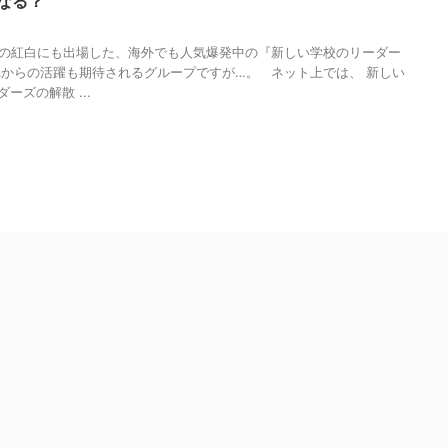
なる？
7
末の紅白にも出場した、海外でも人気爆発中の『新しい学校のリーダー
れからの活躍も期待されるグループですが…。 ネット上では、 新しい
ーズの解散 ...