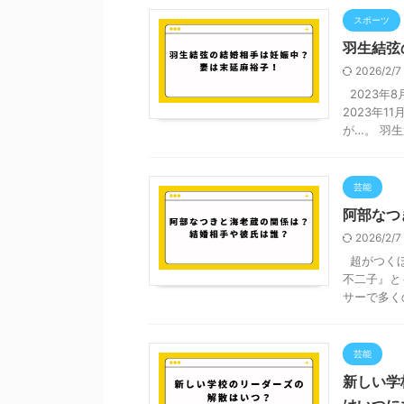
スポーツ
羽生結弦
2026/2/
2023年
2023年
が…。 羽生選
芸能
阿部なつ
2026/2/
超がつくほ
不二子』と
サーで多くの
芸能
新しい学