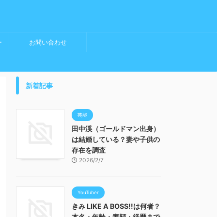
ー
お問い合わせ
新着記事
芸能
田中渓（ゴールドマン出身）
は結婚している？妻や子供の
存在を調査
2026/2/7
YouTuber
きみ LIKE A BOSS!!は何者？
本名・年齢・素顔・経歴まで