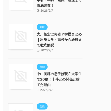
徹底調査！
2026/2/7
芸能
大川智宏は何者？学歴まとめ
｜出身大学・高校から経歴ま
で徹底解説
2026/2/7
芸能
中山美穂の息子は現在大学生
で20歳！十斗との関係と捨
てた理由
2026/2/7
芸能