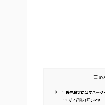
読
1
藤井聡太にはマネージ
1.1
杉本昌隆師匠がマネー