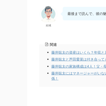
最後まで読んで、彼の
結城
関連
藤井聡太の資産はいくら？年収と
藤井聡太と芦田愛菜は付き合って
藤井聡太の家族構成は4人！父・
藤井聡太にはマネージャーがいな
係！