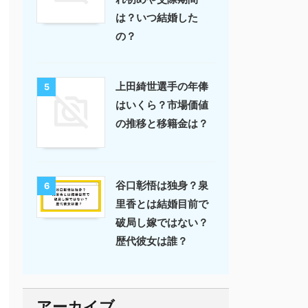
は？いつ結婚した
の？
上田綺世選手の年俸
5
はいくら？市場価値
の推移と移籍金は？
谷口彰悟は独身？泉
6
里香とは結婚目前で
破局し嫁ではない？
歴代彼女は誰？
アーカイブ