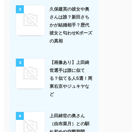
久保建英の彼女や奥
2
さんは誰？新田さち
かが結婚相手？歴代
彼女と匂わせKポーズ
の真相
【画像あり】上田綺
3
世選手は誰に似て
る？似てる人5選！周
東右京やジュキヤな
ど
上田綺世の奥さん
4
（由布菜月）との馴
れ初めや交際期間