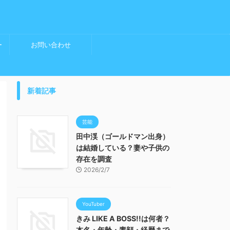
ー
お問い合わせ
新着記事
芸能
田中渓（ゴールドマン出身）
は結婚している？妻や子供の
存在を調査
2026/2/7
YouTuber
きみ LIKE A BOSS!!は何者？
本名・年齢・素顔・経歴まで