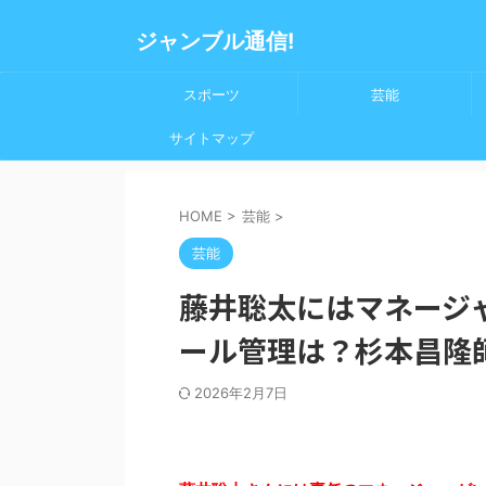
ジャンブル通信!
スポーツ
芸能
サイトマップ
HOME
>
芸能
>
芸能
藤井聡太にはマネージ
ール管理は？杉本昌隆
2026年2月7日